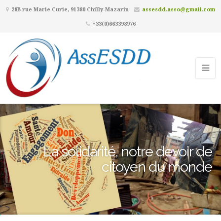
28B rue Marie Curie, 91380 Chilly-Mazarin
assesdd.asso@gmail.com
+33(0)663398976
La solidarité, notre devoir de
citoyen du monde