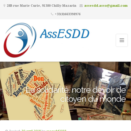
28B rue Marie Curie, 91380 Chilly-Mazarin
assesdd.asso@gmail.com
+33(0)663398976
La solidarité, notre devoir de
citoyen du monde