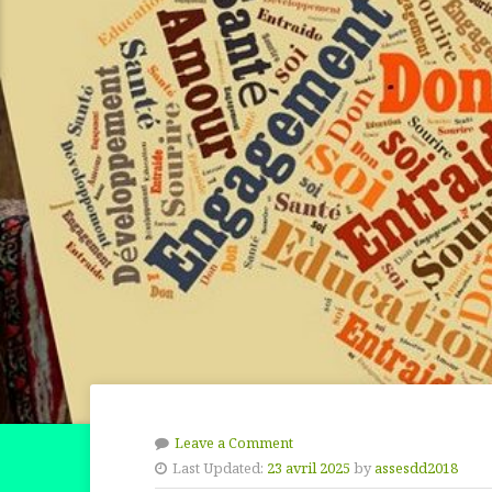
Leave a Comment
Last Updated:
23 avril 2025
by
assesdd2018