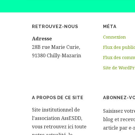
RETROUVEZ-NOUS
MÉTA
Connexion
Adresse
28B rue Marie Curie,
Flux des publi
91380 Chilly-Mazarin
Flux des comm
Site de WordPr
A PROPOS DE CE SITE
ABONNEZ-VOU
Site institutionnel de
Saisissez vot
l’association AssESDD,
blog et recev
vous retrouvez ici toute
article par e-
notre actualité, le