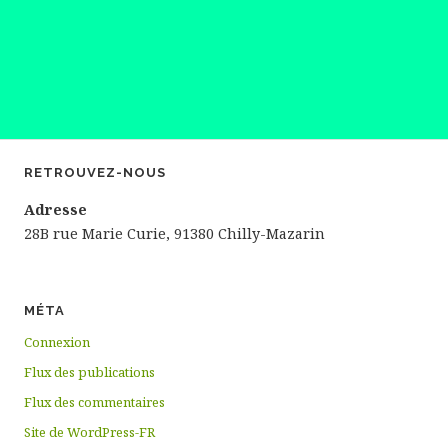
d
e
e
t
v
n
u
a
e
v
s
RETROUVEZ-NOUS
i
É
Adresse
g
v
28B rue Marie Curie, 91380 Chilly-Mazarin
è
a
n
t
e
MÉTA
i
m
Connexion
o
Flux des publications
e
n
Flux des commentaires
n
d
Site de WordPress-FR
t