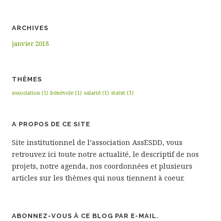
e
v
ARCHIVES
u
janvier 2018
e
s
THÈMES
É
association
(1)
bénévole
(1)
salarié
(1)
statut
(1)
v
A PROPOS DE CE SITE
è
Site institutionnel de l’association AssESDD, vous
n
retrouvez ici toute notre actualité, le descriptif de nos
e
projets, notre agenda, nos coordonnées et plusieurs
articles sur les thèmes qui nous tiennent à coeur.
m
e
n
ABONNEZ-VOUS À CE BLOG PAR E-MAIL.